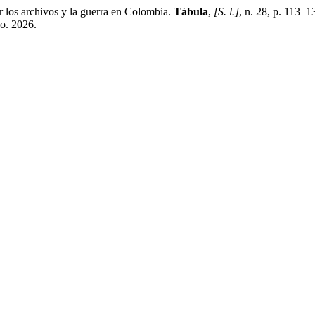
s archivos y la guerra en Colombia.
Tábula
,
[S. l.]
, n. 28, p. 113–
go. 2026.