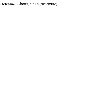
a Defensa».
Tábula
, n.º 14 (diciembre).