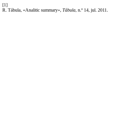
[1]
R. Tábula, «Analitic summary»,
Tábula
, n.º 14, jul. 2011.