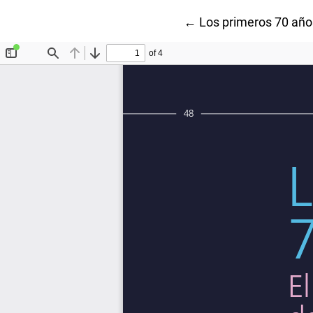
Volver a los detalles 
←
Los primeros 70 año