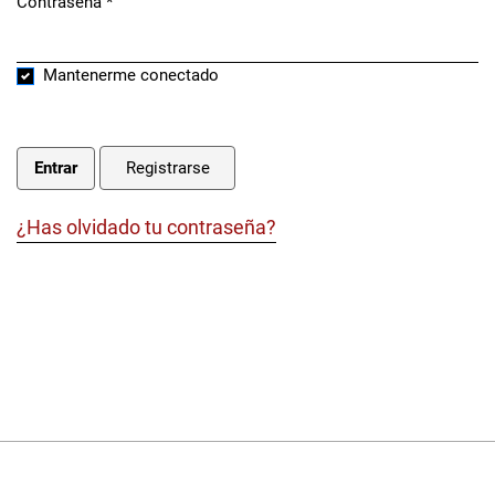
Contraseña
*
Obligatorio
Mantenerme conectado
Registrarse
Entrar
¿Has olvidado tu contraseña?