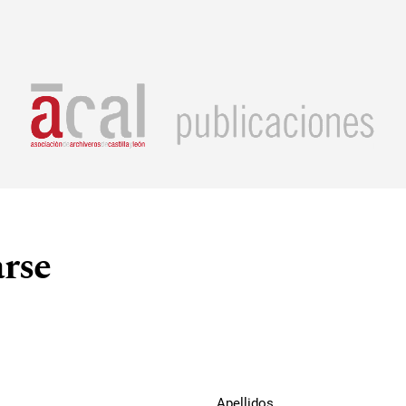
arse
Apellidos