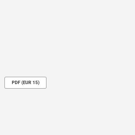
Suscripción o acceso de pago
PDF
(EUR 15)