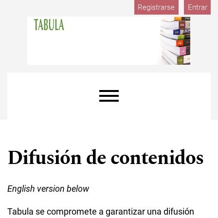
M
Ir al menú de navegación principal
Ir al contenido principal
Ir al pie de página del sitio
Registrarse
Entrar
Menú principal
Difusión de contenidos
English version below
Tabula se compromete a garantizar una difusión