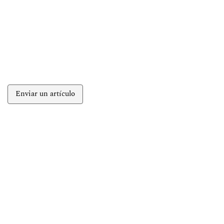
Enviar un artículo
Suscripción
Inicie sesión para acceder a los recursos exclusivos
para suscriptores.
Información