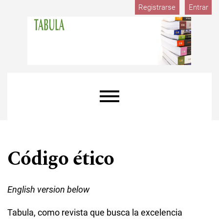
M
Ir al menú de navegación principal
Ir al contenido principal
Ir al pie de página del sitio
Registrarse
Entrar
Menú principal
Código ético
English version below
Tabula, como revista que busca la excelencia