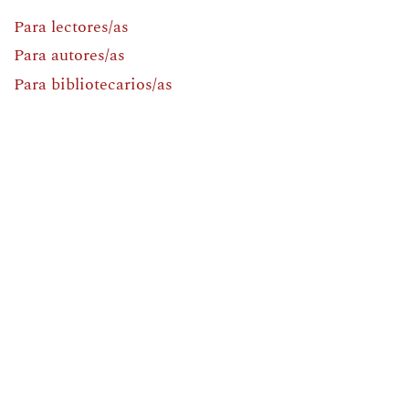
Para lectores/as
Para autores/as
Para bibliotecarios/as
Número actual
Soporte por
Cultural Hosting