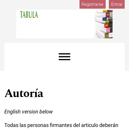
M
Ir al menú de navegación principal
Ir al contenido principal
Ir al pie de página del sitio
Registrarse
Entrar
Menú principal
Autoría
English version below
Todas las personas firmantes del articulo deberán