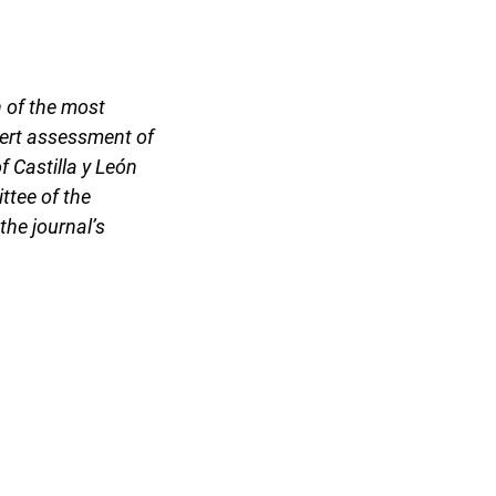
n of the most
xpert assessment of
 Castilla y León
ttee of the
the journal’s