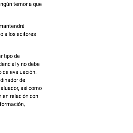
ningún temor a que
e mantendrá
o a los editores
r tipo de
dencial y no debe
o de evaluación.
rdinador de
evaluador, así como
n en relación con
nformación,