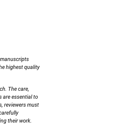
l manuscripts
he highest quality
ch. The care,
 are essential to
s, reviewers must
arefully
ng their work.