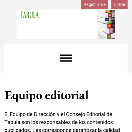
M
Ir al menú de navegación principal
Ir al contenido principal
Ir al pie de página del sitio
Registrarse
Entrar
Menú principal
Equipo editorial
El Equipo de Dirección y el Consejo Editorial de
Tabula son los responsables de los contenidos
publicados. Les corresponde garantizar la calidad