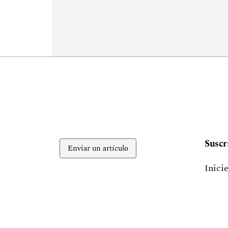
Suscr
Enviar un artículo
Inici
recur
suscr