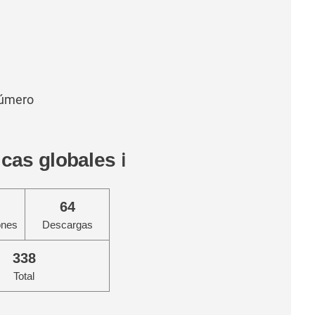
número
icas globales
ℹ️
64
ones
Descargas
338
Total