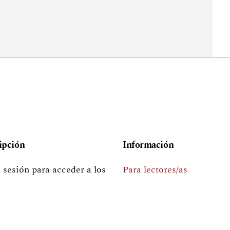
ipción
Información
e sesión para acceder a los
Para lectores/as
sos exclusivos para
Para autores/as
iptores.
Para bibliotecarios/as