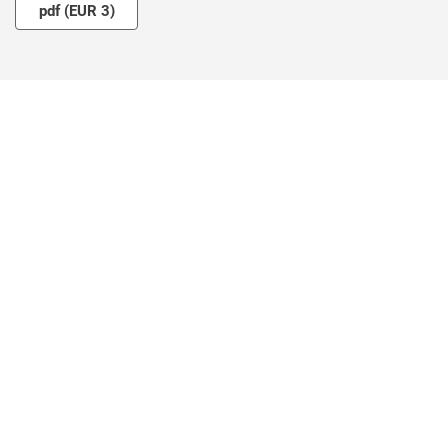
Suscripción o acceso de pago
pdf
(EUR 3)