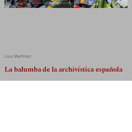
Luis Martínez
La balumba de la archivística española
PDF