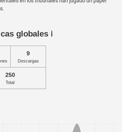
ntales en los tribunales han jugado un papel
s.
icas globales
ℹ️
9
ones
Descargas
250
Total