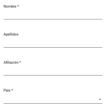
Nombre
*
Obligatorio
Apellidos
Afiliación
*
Obligatorio
País
*
Obligatorio