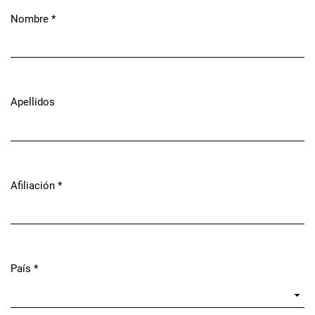
Nombre
*
Obligatorio
Apellidos
Afiliación
*
Obligatorio
País
*
Obligatorio