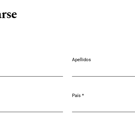
arse
Apellidos
País
*
Obligatorio