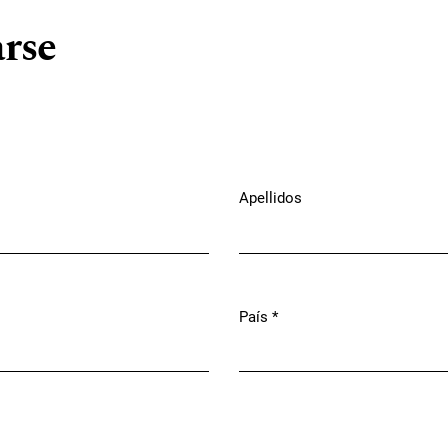
arse
Apellidos
País
*
Obligatorio