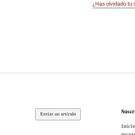
¿Has olvidado tu
Suscr
Enviar un artículo
Inici
recur