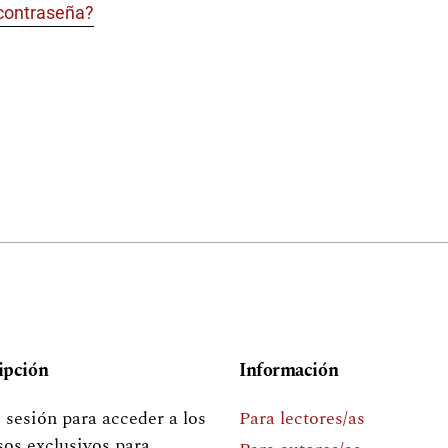
 contraseña?
ipción
Información
e sesión para acceder a los
Para lectores/as
sos exclusivos para